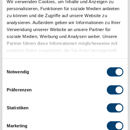
Wir verwenden Cookies, um Inhalte und Anzeigen zu
Traversen
personalisieren, Funktionen für soziale Medien anbieten
zu können und die Zugriffe auf unsere Website zu
analysieren. Außerdem geben wir Informationen zu Ihrer
Greifer und Zangen
Verwendung unserer Website an unsere Partner für
soziale Medien, Werbung und Analysen weiter. Unsere
C-Haken
Partner führen diese Informationen möglicherweise mit
weiteren Daten zusammen, die Sie ihnen bereitgestellt
haben oder die sie im Rahmen Ihrer Nutzung der Dienste
Sonderlösungen
gesammelt haben.
Einwilligungsauswahl
Notwendig
Sonderanschlagpunkte
Erfahrungen
Präferenzen
Statistiken
LAM Bushing
Marketing