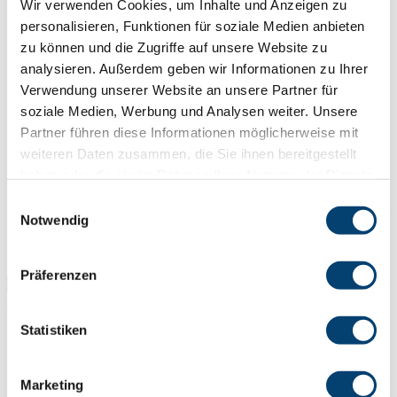
Wir verwenden Cookies, um Inhalte und Anzeigen zu
Traversen
personalisieren, Funktionen für soziale Medien anbieten
zu können und die Zugriffe auf unsere Website zu
analysieren. Außerdem geben wir Informationen zu Ihrer
Greifer und Zangen
Verwendung unserer Website an unsere Partner für
soziale Medien, Werbung und Analysen weiter. Unsere
C-Haken
Partner führen diese Informationen möglicherweise mit
weiteren Daten zusammen, die Sie ihnen bereitgestellt
haben oder die sie im Rahmen Ihrer Nutzung der Dienste
Sonderlösungen
gesammelt haben.
Einwilligungsauswahl
Notwendig
Sonderanschlagpunkte
Erfahrungen
Präferenzen
Statistiken
DB-Brücke
Großformathandling
Marketing