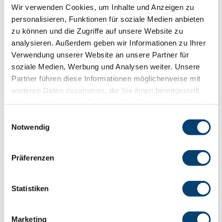
Wir verwenden Cookies, um Inhalte und Anzeigen zu
Traversen
personalisieren, Funktionen für soziale Medien anbieten
zu können und die Zugriffe auf unsere Website zu
Greifer und Zangen
analysieren. Außerdem geben wir Informationen zu Ihrer
Verwendung unserer Website an unsere Partner für
soziale Medien, Werbung und Analysen weiter. Unsere
C-Haken
Partner führen diese Informationen möglicherweise mit
weiteren Daten zusammen, die Sie ihnen bereitgestellt
Sonderlösungen
haben oder die sie im Rahmen Ihrer Nutzung der Dienste
gesammelt haben.
Einwilligungsauswahl
Notwendig
Sonderanschlagpunkte
Erfahrungen
Präferenzen
Bahnhof 1
Statistiken
Marketing